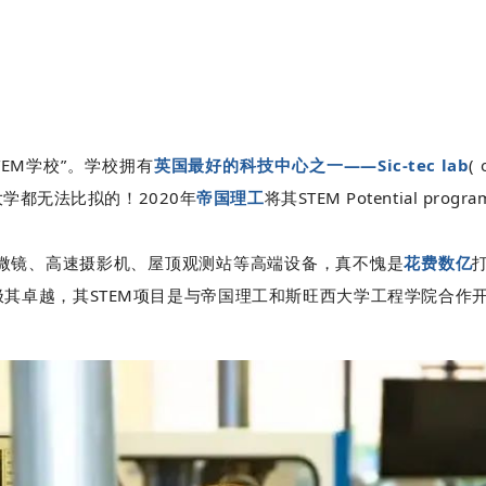
TEM学校”。
学校拥有
英国最好的科技中心
之一——Sic-tec lab
( 
多大学都无法比拟的！2020年
帝国理工
将其STEM Potential pro
显微镜、高速摄影机、屋顶观测站等高端设备，真不愧是
花费数亿
M课程极其卓越，其STEM项目是与帝国理工和斯旺西大学工程学院合