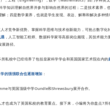
ogy），工程（Engineering），数学（Mathematics）四门学
科学知识理解自然界并参与影响自然界的过程；二是技术素养，
理解；四是数学素养，也就是学生发现、表达、解释和解决多种情
构筑人才竞争新优势。掌握科学思维与技术创新能力，可抢占数字化
机遇
，人工智能工程师、数据科学家等
高薪
岗位频现，其技术能力
发展路径。
多所私校中已
经培养了包括皇家科学学会和英国国家艺术院在内的
大学的强强联合也逐渐增加
：
gramme与英国顶级中学Oundle和Shrewsbury展开合作。
M人才也成为了英国私校的教育重点。接下来，小编将为你盘点7所